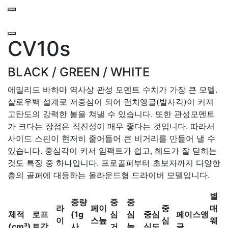
CV10s
BLACK / GREEN / WHITE
에밀리드 바하마 역사상 관성 모멘트 수치가 가장 큰 모델.
샬로우백 설계로 저중심이 되어 런치앵글(발사각)이 커져
고탄도의 강력한 볼을 쳐낼 수 있습니다. 또한 관성모멘트
가 크다는 장점은 직진성이 매우 좋다는 것입니다. 따라서
사이드 스핀이 현저히 줄어들어 큰 비거리를 만들어 낼 수
있습니다. 중심각이 커서 임팩트가 쉽고, 헤드가 잘 닫히는
것도 특징 중 하나입니다. 프로골퍼부터 초보자까지 다양한
층의 골퍼에 대응하는 올라운드형 드라이버 모델입니다.
별
중량
중
중
라
페이
중
매
체적
로프
(1g
심
심
중심
페이스앵
이
스높
심
웨
(cm³)
트각
사
거
높
심도
글