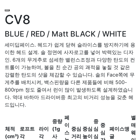
CV8
BLUE / RED / Matt BLACK / WHITE
세미딥페이스. 헤드가 쉽게 닫혀 슬라이스를 방지하기에 용
이한 헤드 설계. 솔 정면에 사자로고를 넣어 박력있는 디자
인. 6개의 무게추로 섬세한 밸런스조정과 다양한 탄도의 컨
트롤이 가능하며, 볼을 친 순간 공의 괘적을 놓칠 것 같은
강렬한 탄도의 샷을 체감할 수 있습니다. 솔의 Face쪽에 무
게추를 배치시켜, 백스핀량을 다른 제품들에 비해 500-
800rpm 정도 줄여서 런이 많이 발생하도록 설계하였습니
다. 역대 바하마 드라이버중 최고의 비거리 성능을 갖춘 헤
드입니다.
페
별
중량
중
이
중
매
체적
로프트
라이
(1g
중심
중심
심
페이스앵
스
심
웨
(cm³)
각
각
사
거리
높이
심
글
높
각
이