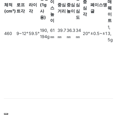
이
중
매
체적
로프
라이
(1g
중심
중심
심
페이스앵
스
심
웨
(cm³)
트각
각
사
거리
높이
심
글
높
각
이
용)
도
이
트
1,
190,
61
39.7
36.3
34
460
9~12°
59.5°
20°
±0.5~±1
3,
194g
㎜
㎜
㎜
㎜
5g