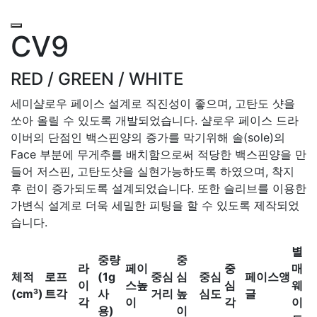
CV9
RED / GREEN / WHITE
세미샬로우 페이스 설계로 직진성이 좋으며, 고탄도 샷을
쏘아 올릴 수 있도록 개발되었습니다. 샬로우 페이스 드라
이버의 단점인 백스핀양의 증가를 막기위해 솔(sole)의
Face 부분에 무게추를 배치함으로써 적당한 백스핀양을 만
들어 저스핀, 고탄도샷을 실현가능하도록 하였으며, 착지
후 런이 증가되도록 설계되었습니다. 또한 슬리브를 이용한
가변식 설계로 더욱 세밀한 피팅을 할 수 있도록 제작되었
습니다.
별
중량
중
라
페이
중
매
체적
로프
(1g
중심
심
중심
페이스앵
이
스높
심
웨
(cm³)
트각
사
거리
높
심도
글
각
이
각
이
용)
이