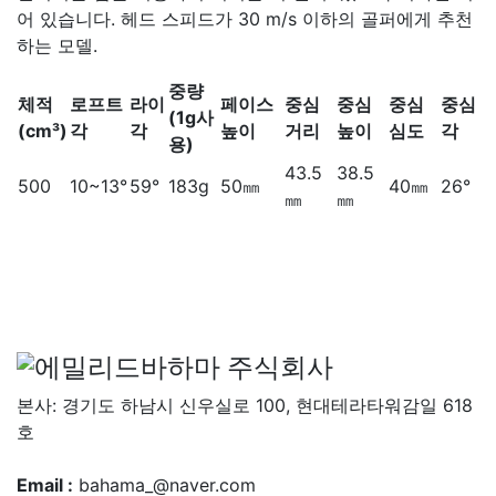
어 있습니다. 헤드 스피드가 30 m/s 이하의 골퍼에게 추천
하는 모델.
중량
체적
로프트
라이
페이스
중심
중심
중심
중심
(1g사
(cm³)
각
각
높이
거리
높이
심도
각
용)
43.5
38.5
500
10~13°
59°
183g
50㎜
40㎜
26°
㎜
㎜
본사: 경기도 하남시 신우실로 100, 현대테라타워감일 618
호
Email :
bahama_@naver.com