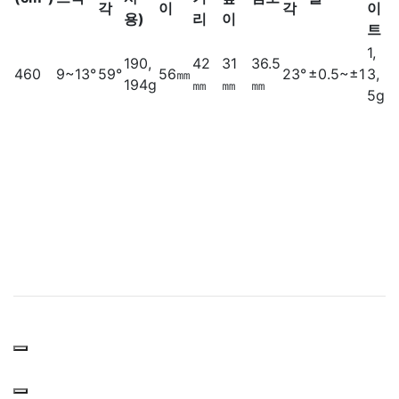
각
이
각
이
용)
리
이
트
1,
190,
42
31
36.5
460
9~13°
59°
56㎜
23°
±0.5~±1
3,
194g
㎜
㎜
㎜
5g