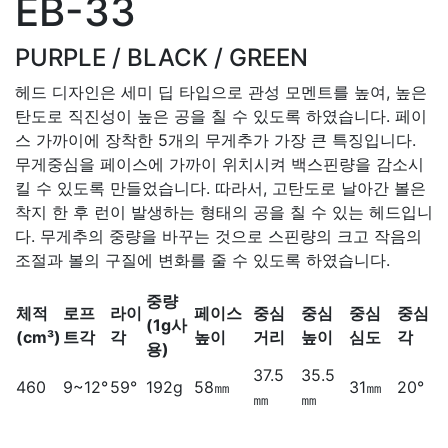
EB-33
PURPLE / BLACK / GREEN
헤드 디자인은 세미 딥 타입으로 관성 모멘트를 높여, 높은
탄도로 직진성이 높은 공을 칠 수 있도록 하였습니다. 페이
스 가까이에 장착한 5개의 무게추가 가장 큰 특징입니다.
무게중심을 페이스에 가까이 위치시켜 백스핀량을 감소시
킬 수 있도록 만들었습니다. 따라서, 고탄도로 날아간 볼은
착지 한 후 런이 발생하는 형태의 공을 칠 수 있는 헤드입니
다. 무게추의 중량을 바꾸는 것으로 스핀량의 크고 작음의
조절과 볼의 구질에 변화를 줄 수 있도록 하였습니다.
중량
체적
로프
라이
페이스
중심
중심
중심
중심
(1g사
(cm³)
트각
각
높이
거리
높이
심도
각
용)
37.5
35.5
460
9~12°
59°
192g
58㎜
31㎜
20°
㎜
㎜