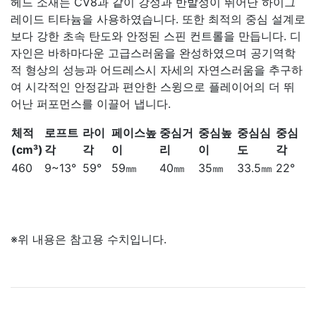
헤드 소재는 CV8과 같이 강성과 반발성이 뛰어난 하이그
레이드 티타늄을 사용하였습니다. 또한 최적의 중심 설계로
보다 강한 초속 탄도와 안정된 스핀 컨트롤을 만듭니다. 디
자인은 바하마다운 고급스러움을 완성하였으며 공기역학
적 형상의 성능과 어드레스시 자세의 자연스러움을 추구하
여 시각적인 안정감과 편안한 스윙으로 플레이어의 더 뛰
어난 퍼포먼스를 이끌어 냅니다.
체적
로프트
라이
페이스높
중심거
중심높
중심심
중심
(cm³)
각
각
이
리
이
도
각
460
9~13°
59°
59㎜
40㎜
35㎜
33.5㎜
22°
※위 내용은 참고용 수치입니다.