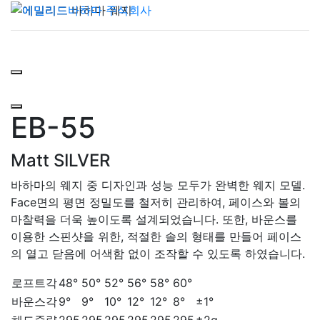
EB-55
Matt SILVER
바하마의 웨지 중 디자인과 성능 모두가 완벽한 웨지 모델.
Face면의 평면 정밀도를 철저히 관리하여, 페이스와 볼의
마찰력을 더욱 높이도록 설계되었습니다. 또한, 바운스를
이용한 스핀샷을 위한, 적절한 솔의 형태를 만들어 페이스
의 열고 닫음에 어색함 없이 조작할 수 있도록 하였습니다.
로프트각
48°
50°
52°
56°
58°
60°
바운스각
9°
9°
10°
12°
12°
8°
±1°
헤드중량
295
295
295
295
295
295
±2g