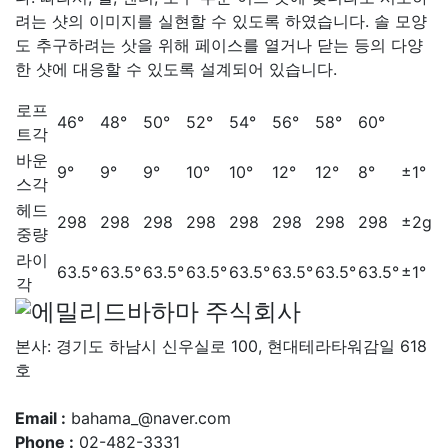
려는 샷의 이미지를 실현할 수 있도록 하였습니다. 솔 모양
도 추구하려는 삿을 위해 페이스를 열거나 닫는 등의 다양
한 샷에 대응할 수 있도록 설계되어 있습니다.
로프
46°
48°
50°
52°
54°
56°
58°
60°
트각
바운
9°
9°
9°
10°
10°
12°
12°
8°
±1°
스각
헤드
298
298
298
298
298
298
298
298
±2g
중량
라이
63.5°
63.5°
63.5°
63.5°
63.5°
63.5°
63.5°
63.5°
±1°
각
본사: 경기도 하남시 신우실로 100, 현대테라타워감일 618
호
Email :
bahama_@naver.com
Phone :
02-482-3331